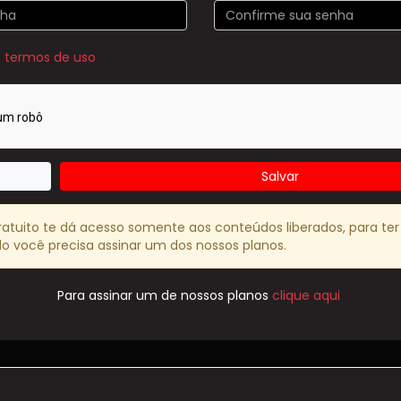
s
termos de uso
Salvar
ratuito te dá acesso somente aos conteúdos liberados, para ter
o você precisa assinar um dos nossos planos.
Para assinar um de nossos planos
clique aqui