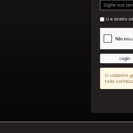
Li e aceito o
Login
O cadastro g
todo conteúd