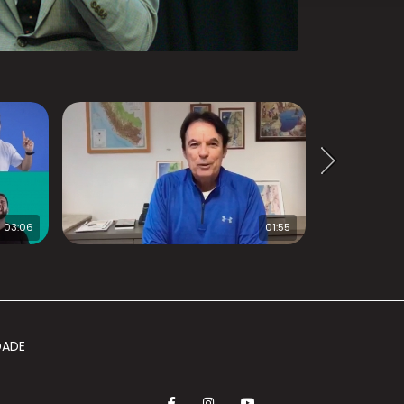
03:06
01:55
DADE