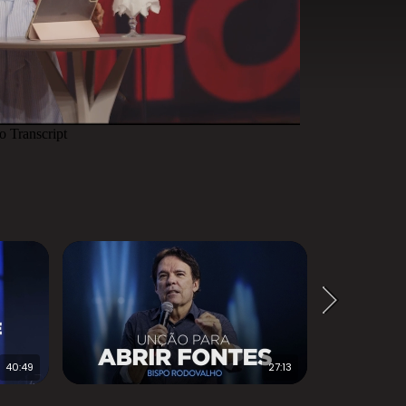
40:49
27:13